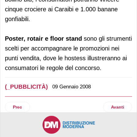
cinque crociere ai Caraibi e 1.000 banane
gonfiabili.
Poster, rotair e floor stand
sono gli strumenti
scelti per accompagnare le promozioni nei
punti vendita, dove le hostess illustreranno ai
consumatori le regole del concorso.
(_PUBBLICITÀ)
09 Gennaio 2008
Articolo precedente: Parmacotto regala il calcio
Articolo suc
Prec
Avanti