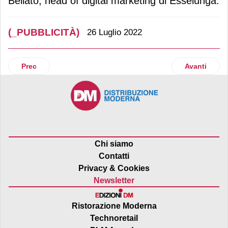
Bellato, head of digital marketing di Esselunga.
(_PUBBLICITÀ)
26 Luglio 2022
Articolo precedente: Nuii, al via la nuova campagna di co
Articolo suc
Prec
Avanti
Chi siamo
Contatti
Privacy & Cookies
Newsletter
Ristorazione Moderna
Technoretail