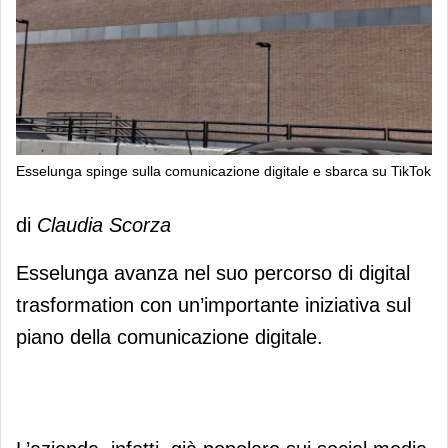
Esselunga spinge sulla comunicazione digitale e sbarca su TikTok
Esselunga spinge sulla
di
Claudia Scorza
comunicazione digitale e sbarca su
TikTok
Esselunga avanza nel suo percorso di digital
trasformation con un’importante iniziativa sul
piano della comunicazione digitale.