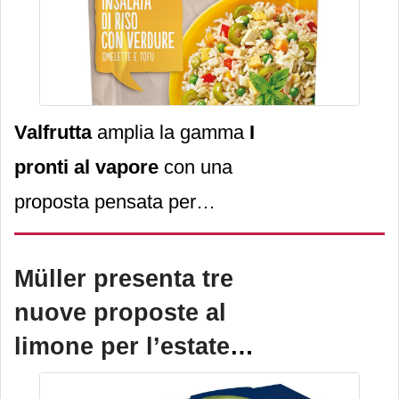
Valfrutta
amplia la gamma
I
pronti al vapore
con una
proposta pensata per
rispondere ai nuovi stili di
consumo:
l
’Insalata di Riso
Müller presenta tre
con verdure, tofu e
nuove proposte al
omelette
.
limone per l’estate
2026