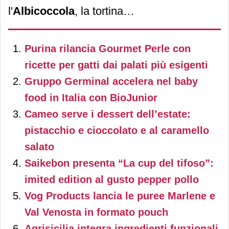
l'
Albicoccola
, la tortina
all'albicocca che va ad
Purina rilancia Gourmet Perle con
aggiungersi a un’ampia
ricette per gatti dai palati più esigenti
gamma di merendine,
Gruppo Germinal accelera nel baby
biscotti, pane e sostituti
food in Italia con BioJunior
pensati da Céréal per chi
Cameo serve i dessert dell’estate:
soffre di
celiachia
o
pistacchio e cioccolato e al caramello
salato
intolleranza al glutine
.
Saikebon presenta “La cup del tifoso”:
imited edition al gusto pepper pollo
Vog Products lancia le puree Marlene e
Val Venosta in formato pouch
Agrisicilia integra ingredienti funzionali