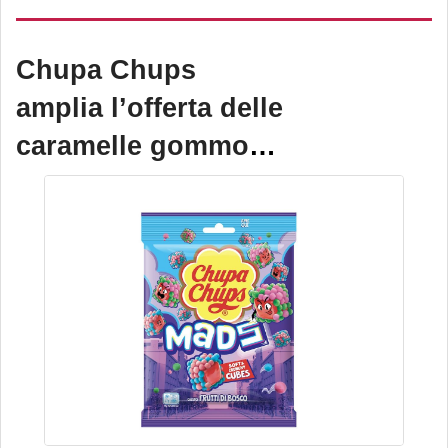
presenta nel pratico
barattolo
, che sostituisce la
Chupa Chups
classica vaschetta.
amplia l’offerta delle
caramelle gommose
con Mads