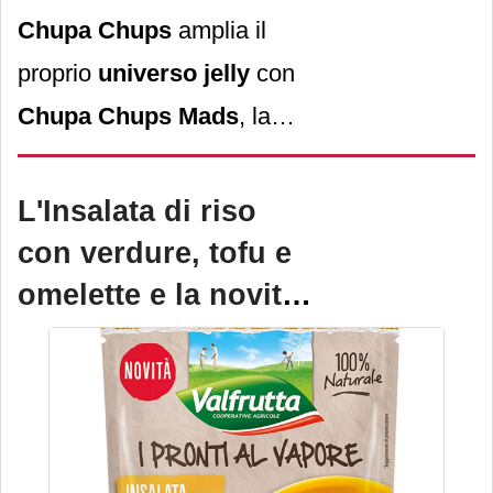
Chupa Chups
amplia il
proprio
universo jelly
con
Chupa Chups Mads
, la
novità
del brand che punta
su una nuova
forma
,
L'Insalata di riso
consistenza
e
gusto
per
con verdure, tofu e
portare un’esperienza di
omelette e la novità
assaggio diversa nel mondo
I pronti al vapore
delle
caramelle gommose
.
Valfrutta