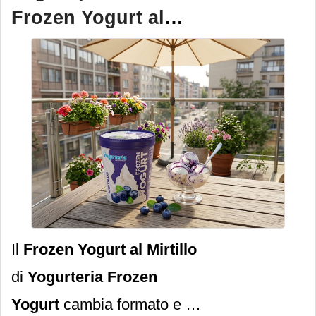
progetto concreto:
Frozen Yogurt al
You&Season
, la linea di
mirtillo in barattolo
edizioni speciali del brand
You&Meat
che reinterpreta
la stagionalità.
Il
Frozen Yogurt al Mirtillo
di
Yogurteria
Frozen
Yogurt
cambia formato e si