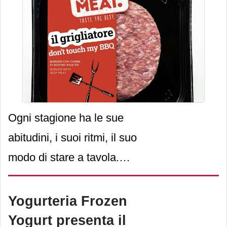
burger You&Meat
Ogni stagione ha le sue
abitudini, i suoi ritmi, il suo
modo di stare a tavola.
Centro Carni Company
,
ha fatto di questa
Yogurteria Frozen
consapevolezza un
Yogurt presenta il