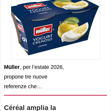
Müller
, per l’estate 2026,
propone tre nuove
referenze che
reinterpretano il gusto
fresco e intenso del
limone
:
Céréal amplia la