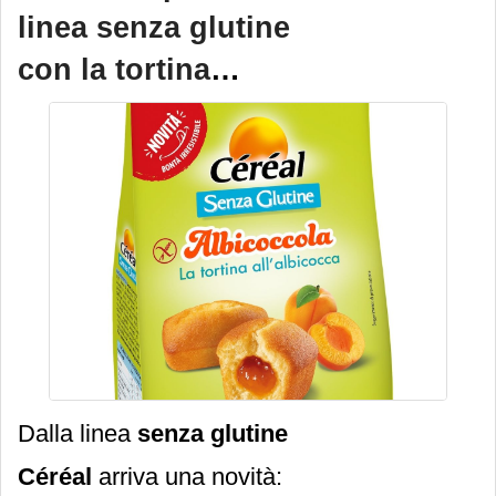
Müller Mix Soffio Mousse
linea senza glutine
al limone più gocce
con la tortina
croccanti, Müller Intero
all’albicocca
gusto limone, Müller Kefir
da bere al limone.
Dalla linea
senza glutine
Céréal
arriva una novità: