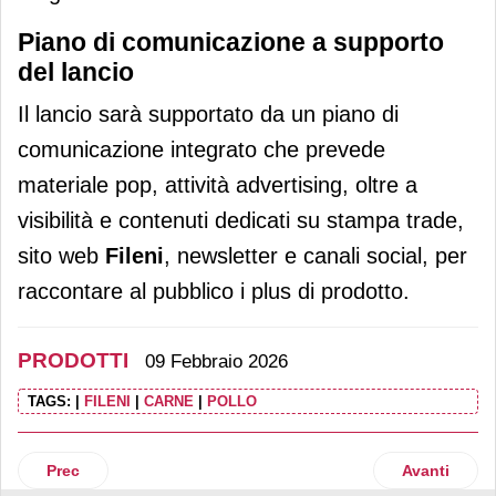
Piano di comunicazione a supporto
del lancio
Il lancio sarà supportato da un piano di
comunicazione integrato che prevede
materiale pop, attività advertising, oltre a
visibilità e contenuti dedicati su stampa trade,
sito web
Fileni
, newsletter e canali social, per
raccontare al pubblico i plus di prodotto.
PRODOTTI
09 Febbraio 2026
TAGS:
|
FILENI
|
CARNE
|
POLLO
Articolo precedente: Valdo Spumanti presenta Purø, il su
Articolo suc
Prec
Avanti