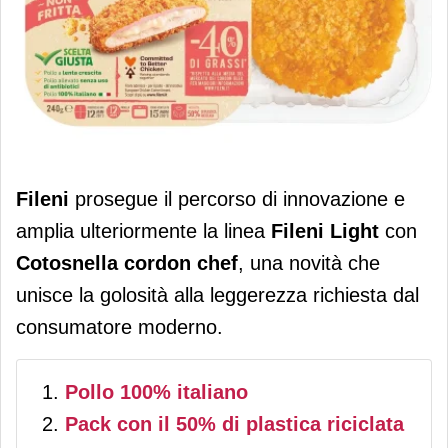
Fileni amplia la linea Light con
Fileni
prosegue il percorso di innovazione e
Cotosnella cordon chef con 40% di
amplia ulteriormente la linea
Fileni Light
con
grassi in meno
Cotosnella cordon chef
, una novità che
unisce la golosità alla leggerezza richiesta dal
consumatore moderno.
Pollo 100% italiano
Pack con il 50% di plastica riciclata