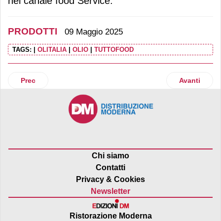
nel canale food Service.
PRODOTTI
09 Maggio 2025
TAGS:
|
OLITALIA
|
OLIO
|
TUTTOFOOD
Articolo precedente: Oasy rinnova l'immagine e lancia nuov
Articolo suc
Prec
Avanti
Chi siamo
Contatti
Privacy & Cookies
Newsletter
Ristorazione Moderna