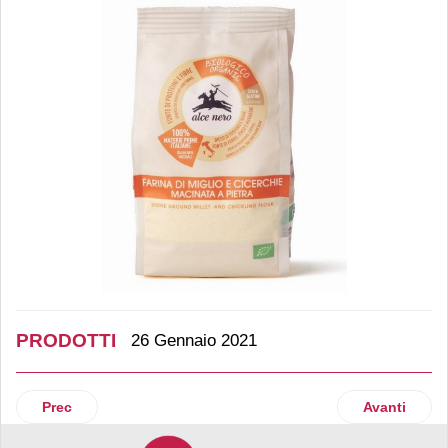
PRODOTTI
26 Gennaio 2021
Articolo precedente: Loacker lancia i Gran Pasticceria Bisc
Articolo suc
Prec
Avanti