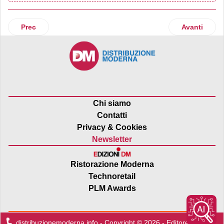
Articolo precedente: Pam Panorama rinnova la tradizione p
Articolo su
Prec
Avanti
Chi siamo
Contatti
Privacy & Cookies
Newsletter
Ristorazione Moderna
Technoretail
PLM Awards
distribuzionemoderna.info - Copyright © 2026 - Editore:
Edra