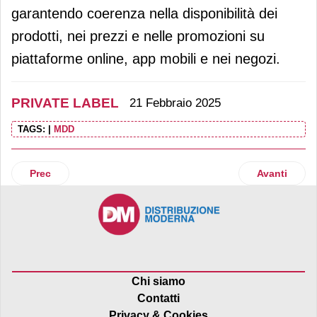
garantendo coerenza nella disponibilità dei
prodotti, nei prezzi e nelle promozioni su
piattaforme online, app mobili e nei negozi.
PRIVATE LABEL
21 Febbraio 2025
TAGS:
|
MDD
Articolo precedente: Iper La grande i celebra la Pasqua con
Articolo suc
Prec
Avanti
Chi siamo
Contatti
Privacy & Cookies