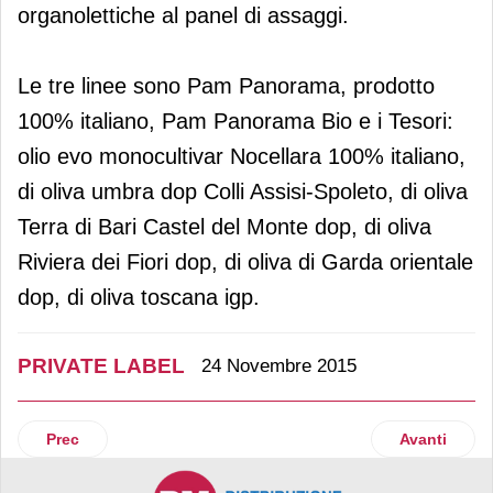
organolettiche al panel di assaggi.
Le tre linee sono Pam Panorama, prodotto
100% italiano, Pam Panorama Bio e i Tesori:
olio evo monocultivar Nocellara 100% italiano,
di oliva umbra dop Colli Assisi-Spoleto, di oliva
Terra di Bari Castel del Monte dop, di oliva
Riviera dei Fiori dop, di oliva di Garda orientale
dop, di oliva toscana igp.
PRIVATE LABEL
24 Novembre 2015
Articolo precedente: A Marca 2016 la prima edizione del pre
Articolo suc
Prec
Avanti