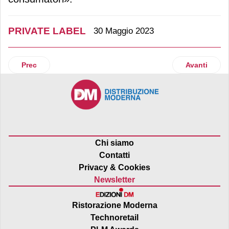
PRIVATE LABEL
30 Maggio 2023
Articolo precedente: Md si distingue per la sua offerta a ma
Articolo suc
Prec
Avanti
Chi siamo
Contatti
Privacy & Cookies
Newsletter
Ristorazione Moderna
Technoretail