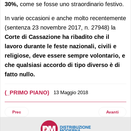
30%,
come se fosse uno straordinario festivo.
In varie occasioni e anche molto recentemente
(sentenza 23 novembre 2017, n. 27948) la
Corte di Cassazione ha ribadito che il
lavoro durante le feste nazionali, civili e
religiose, deve essere sempre volontario, e
che qualsiasi accordo di tipo diverso è di
fatto nullo.
(_PRIMO PIANO)
13 Maggio 2018
Articolo precedente: Nielsen fotografa la rivoluzione nel car
Articolo suc
Prec
Avanti