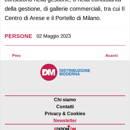
della gestione, di gallerie commerciali, tra cui Il
Centro di Arese e il Portello di Milano.
PERSONE
02 Maggio 2023
Articolo precedente: Tre nuove nomine in Super Drug Italia
Articolo suc
Prec
Avanti
Chi siamo
Contatti
Privacy & Cookies
Newsletter