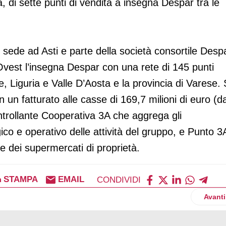
ia, di sette punti di vendita a insegna Despar tra le
ede ad Asti e parte della società consortile Desp
 Ovest l’insegna Despar con una rete di 145 punti
nte, Liguria e Valle D’Aosta e la provincia di Varese. 
n un fatturato alle casse di 169,7 milioni di euro (d
trollante Cooperativa 3A che aggrega gli
co e operativo delle attività del gruppo, e Punto 3
 dei supermercati di proprietà.
STAMPA
EMAIL
CONDIVIDI
 nuovo presidente di Terre Cevico
Artico
Avanti