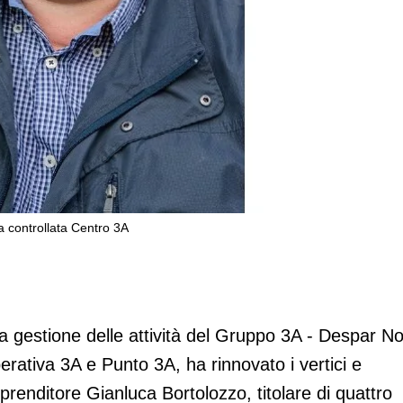
a controllata Centro 3A
 rinnova i vertici della controllata
a gestione delle attività del Gruppo 3A - Despar N
rativa 3A e Punto 3A, ha rinnovato i vertici e
enditore Gianluca Bortolozzo, titolare di quattro