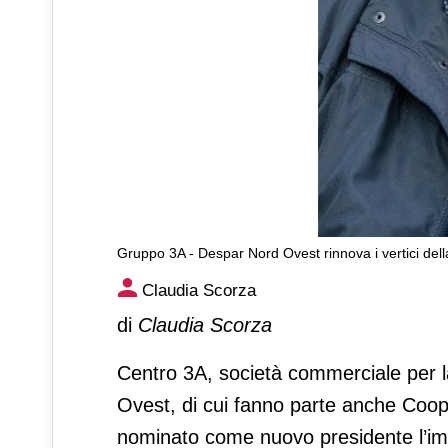
Gruppo 3A - Despar Nord Ovest rinnova i vertici dell
Gruppo 3A - Despar Nord Ovest
Claudia Scorza
Centro 3A
di
Claudia Scorza
Centro 3A, società commerciale per l
Ovest, di cui fanno parte anche Coope
nominato come nuovo presidente l’impr