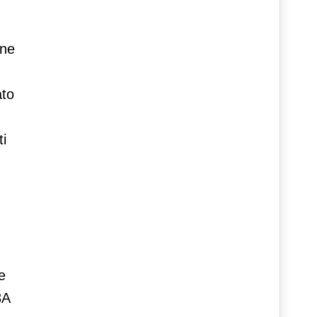
one
ato
ti
e
3A