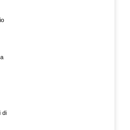
io
za
 di