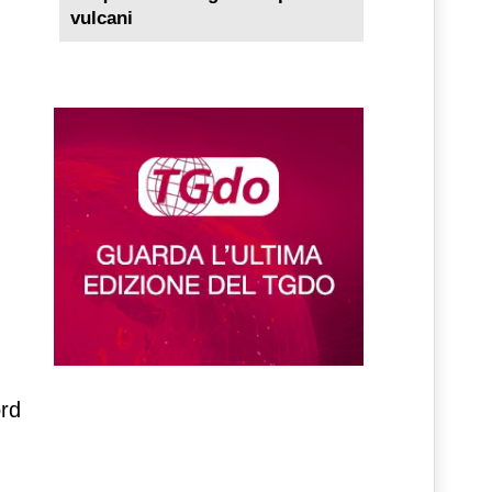
vulcani
ord