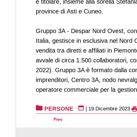
e titolare, insieme alla sorella Stefan
province di Asti e Cuneo.
Gruppo 3A - Despar Nord Ovest, con s
Italia, gestisce in esclusiva nel Nord
vendita tra diretti e affiliati in Piemo
avvale di circa 1.500 collaboratori, co
2022). Gruppo 3A è formato dalla con
imprenditori, Centro 3A, nodo nevralgi
operatore commerciale per la gestione
PERSONE
|
19 Dicembre 2023
Articolo precedente: Franco Donati è il
Prec