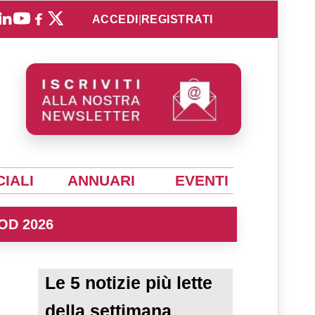
ACCEDI
|
REGISTRATI
IALI
ANNUARI
EVENTI
OD 2026
Le 5 notizie più lette
della settimana