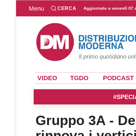
Menu
CERCA
Aggiornato a
venerdì 07 
VIDEO
TGDO
PODCAST
#SPECI
Gruppo 3A - De
rinnova i vertic