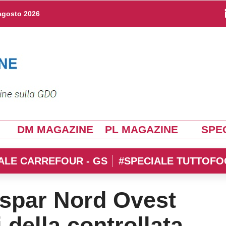
agosto 2026
DM MAGAZINE
PL MAGAZINE
SPEC
ALE CARREFOUR - GS
#SPECIALE TUTTOFO
spar Nord Ovest
i della controllata