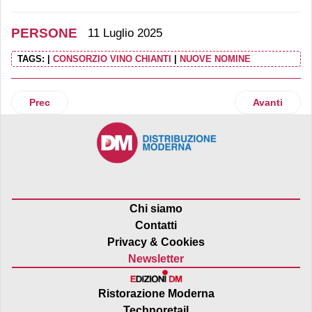
PERSONE
11 Luglio 2025
TAGS:
|
CONSORZIO VINO CHIANTI
|
NUOVE NOMINE
Articolo precedente: Marco Brunetti nominato presidente di 
Articolo suc
Prec
Avanti
Chi siamo
Contatti
Privacy & Cookies
Newsletter
Ristorazione Moderna
Technoretail