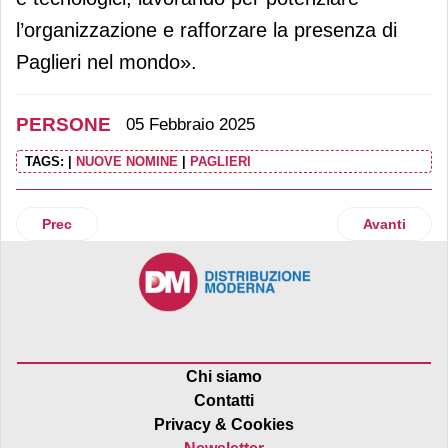
l’organizzazione e rafforzare la presenza di
Paglieri nel mondo».
PERSONE
05 Febbraio 2025
TAGS:
|
NUOVE NOMINE
|
PAGLIERI
Articolo precedente: Gianmarco Laviola è il nuovo amminis
Articolo suc
Prec
Avanti
Chi siamo
Contatti
Privacy & Cookies