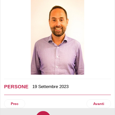
PERSONE
19 Settembre 2023
Articolo precedente: D.It: Marida Di Lembo nominata respo
Articolo suc
Prec
Avanti