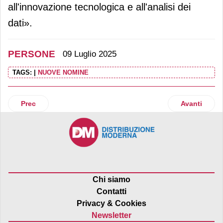
all'innovazione tecnologica e all'analisi dei
dati».
PERSONE
09 Luglio 2025
TAGS:
|
NUOVE NOMINE
Articolo precedente: Simone Zerbinati diventa presidente 
Articolo suc
Prec
Avanti
Chi siamo
Contatti
Privacy & Cookies
Newsletter