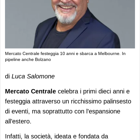
Mercato Centrale festeggia 10 anni e sbarca a Melbourne. In
pipeline anche Bolzano
Mercato Centrale festeggia 10 anni e
di
Luca Salomone
sbarca a Melbourne. In pipeline anche
Bolzano
Mercato Centrale
celebra i primi dieci anni e
festeggia attraverso un ricchissimo palinsesto
di eventi, ma soprattutto con l’espansione
all’estero.
Infatti, la società, ideata e fondata da