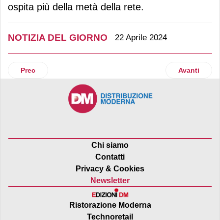
ospita più della metà della rete.
NOTIZIA DEL GIORNO
22 Aprile 2024
Articolo precedente: Ovs apre a Venezia, di fronte al Ponte d
Articolo suc
Prec
Avanti
Chi siamo
Contatti
Privacy & Cookies
Newsletter
Ristorazione Moderna
Technoretail