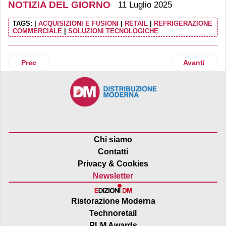
NOTIZIA DEL GIORNO
11 Luglio 2025
TAGS:
|
ACQUISIZIONI E FUSIONI
|
RETAIL
|
REFRIGERAZIONE
COMMERCIALE
|
SOLUZIONI TECNOLOGICHE
Articolo precedente: Ferrara (Ferrero) fa acquisti in Europa
Articolo suc
Prec
Avanti
Chi siamo
Contatti
Privacy & Cookies
Newsletter
Ristorazione Moderna
Technoretail
PLM Awards