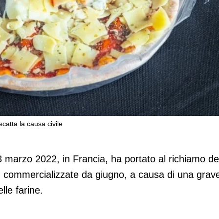
scatta la causa civile
e di riaprire Caudry. Ma scatta la causa
8 marzo 2022, in Francia, ha portato al richiamo de
, commercializzate da giugno, a causa di una grav
lle farine.