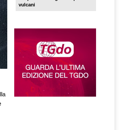
vulcani
lla
e