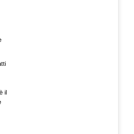
e
tti
 il
e