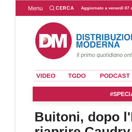
Menu
CERCA
Aggiornato a
venerdì 07 
VIDEO
TGDO
PODCAST
#SPECI
Buitoni, dopo l'
riaprire Caudry