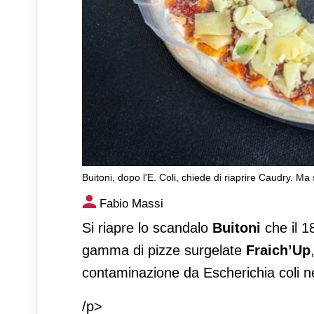
Buitoni, dopo l'E. Coli, chiede di riaprire Caudry. Ma 
Buitoni, dopo l'E. Coli, chied
Fabio Massi
civile
Si riapre lo scandalo
Buitoni
che il 1
gamma di pizze surgelate
Fraich’Up
contaminazione da Escherichia coli ne
/p>