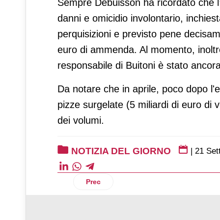
Sempre Debuisson ha ricordato che l’
danni e omicidio involontario, inchies
perquisizioni e previsto pene decisam
euro di ammenda. Al momento, inoltr
responsabile di Buitoni è stato anco
Da notare che in aprile, poco dopo l'e
pizze surgelate (5 miliardi di euro di
dei volumi.
NOTIZIA DEL GIORNO
|
21 Set
Articolo precedente: Investindustrial al 
Prec