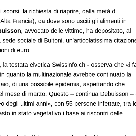
 scorsi, la richiesta di riaprire, dalla metà di
lta Francia), da dove sono usciti gli alimenti in
buisson
, avvocato delle vittime, ha depositato, al
 sede sociale di Buitoni, un'articolatissima citazion
oni di euro.
i, la testata elvetica Swissinfo.ch - osserva che «i fa
 in quanto la multinazionale avrebbe continuato la
aio, di una possibile epidemia, aspettando che
o nel mese di marzo. Questo – continua Debuisson – è
degli ultimi anni», con 55 persone infettate, tra l
to in stato vegetativo i base ai riscontri delle