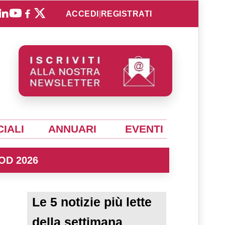
ACCEDI
|
REGISTRATI
IALI
ANNUARI
EVENTI
OD 2026
Le 5 notizie più lette
della settimana