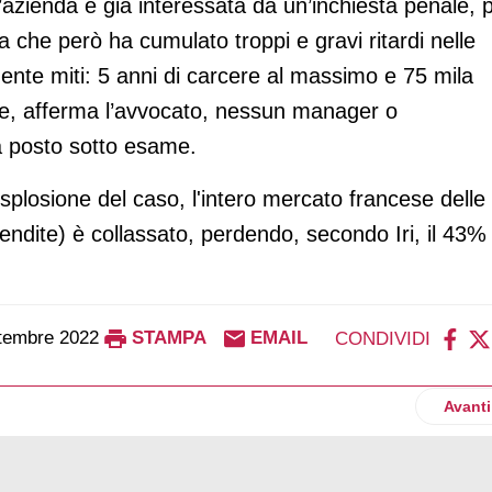
azienda è già interessata da un’inchiesta penale, 
ta che però ha cumulato troppi e gravi ritardi nelle
ente miti: 5 anni di carcere al massimo e 75 mila
e, afferma l’avvocato, nessun manager o
ra posto sotto esame.
splosione del caso, l'intero mercato francese delle
 vendite) è collassato, perdendo, secondo Iri, il 43%
tembre 2022
STAMPA
EMAIL
CONDIVIDI
52 per cento in Eataly
Artico
Avanti