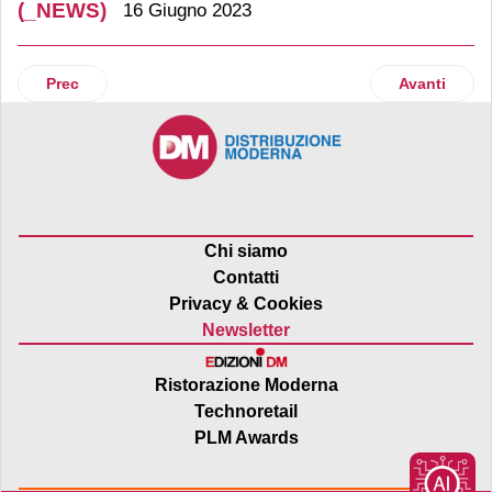
(_NEWS)
16 Giugno 2023
Articolo precedente: Centromarca, il 43,5% delle imprese co
Articolo suc
Prec
Avanti
Chi siamo
Contatti
Privacy & Cookies
Newsletter
Ristorazione Moderna
Technoretail
PLM Awards