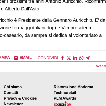
er i prossimi tre anni Antonio Auricchio. Riconferm
e Alberto Dall’Asta.
cchio è Presidente della Gennaro Auricchio. E’ da
zione formaggi italiani dop) e Vicepresidente
ero-caseario, da sempre si dedica al volontariato a
AMPA
EMAIL
CONDIVIDI
nuovi Burger’Z
Artico
Avanti
Chi siamo
Ristorazione Moderna
Contatti
Technoretail
Privacy & Cookies
PLM Awards
Newsletter