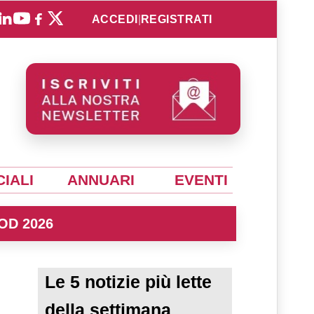
ACCEDI
|
REGISTRATI
IALI
ANNUARI
EVENTI
OD 2026
Le 5 notizie più lette
della settimana