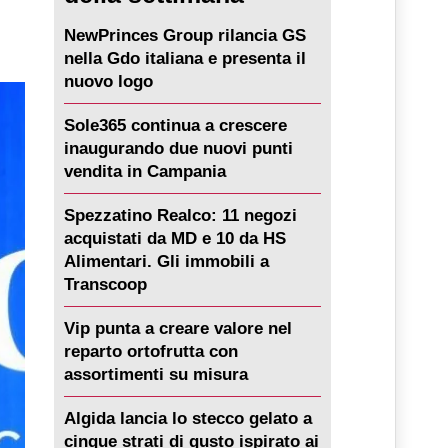
NewPrinces Group rilancia GS
nella Gdo italiana e presenta il
nuovo logo
Sole365 continua a crescere
inaugurando due nuovi punti
vendita in Campania
Spezzatino Realco: 11 negozi
acquistati da MD e 10 da HS
Alimentari. Gli immobili a
Transcoop
Vip punta a creare valore nel
reparto ortofrutta con
assortimenti su misura
Algida lancia lo stecco gelato a
cinque strati di gusto ispirato ai