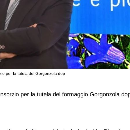
zio per la tutela del Gorgonzola dop
la presidenza del Consorzio per la tutel
onsorzio per la tutela del formaggio Gorgonzola do