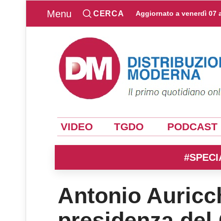
Menu
CERCA
Aggiornato a
venerdì 07 
VIDEO
TGDO
PODCAST
#SPECI
Antonio Auricchi
presidenza del 