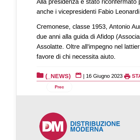
Alla presidenza è stato riconfermato p
anche i vicepresidenti Fabio Leonardi 
Cremonese, classe 1953, Antonio Auri
due anni alla guida di Afidop (Associa
Assolatte. Oltre all’impegno nel latti
favore di chi necessita aiuto.
(_NEWS)
|
16 Giugno 2023
ST
Articolo precedente: Zerbinati lancia i 
Prec