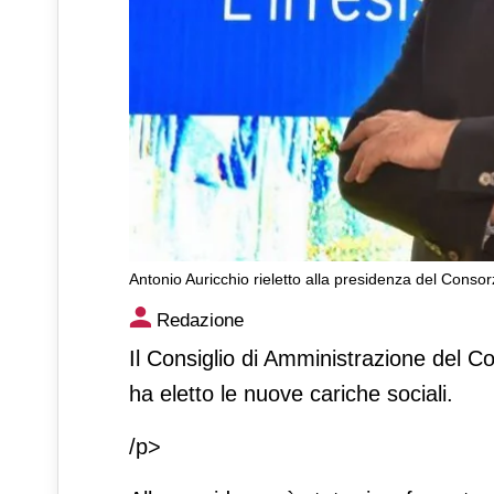
Antonio Auricchio rieletto alla presidenza del Consor
Antonio Auricchio rieletto al
Redazione
del Gorgonzola dop
Il Consiglio di Amministrazione del C
ha eletto le nuove cariche sociali.
/p>