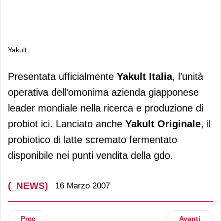
Yakult
Yakult
Presentata ufficialmente
Yakult Italia
, l’unità
operativa dell’omonima azienda giapponese
leader mondiale nella ricerca e produzione di
probiot ici. Lanciato anche
Yakult Originale
, il
probiotico di latte scremato fermentato
disponibile nei punti vendita della gdo.
(_NEWS)
16 Marzo 2007
Articolo precedente: Delhaize
Articolo suc
Prec
Avanti