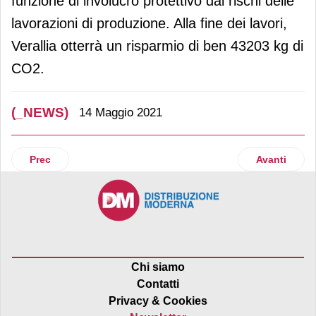
funzione di involucro protettivo dai rischi delle
lavorazioni di produzione. Alla fine dei lavori,
Verallia otterrà un risparmio di ben 43203 kg di
CO2.
(_NEWS)
14 Maggio 2021
Articolo precedente: Parmacotto: arriva “il Kit della merend
Articolo suc
Prec
Avanti
Chi siamo
Contatti
Privacy & Cookies