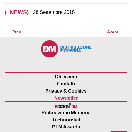
(_NEWS)
28 Settembre 2018
Articolo precedente: Palletways premia i migliori concessio
Articolo suc
Prec
Avanti
Chi siamo
Contatti
Privacy & Cookies
Newsletter
Ristorazione Moderna
Technoretail
PLM Awards