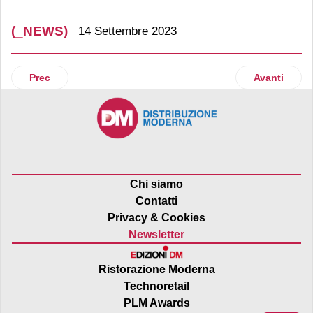
(_NEWS)
14 Settembre 2023
Articolo precedente: Acqua Frasassi sul podio delle miglior
Articolo suc
Prec
Avanti
Chi siamo
Contatti
Privacy & Cookies
Newsletter
Ristorazione Moderna
Technoretail
PLM Awards