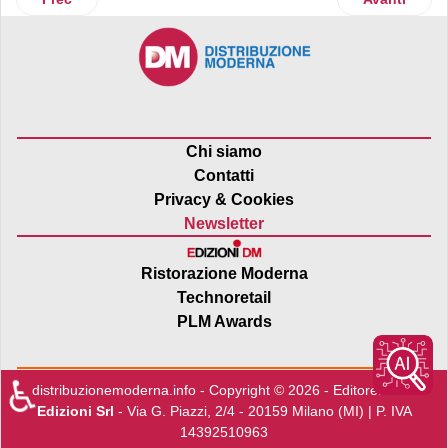
Chi siamo
Contatti
Privacy & Cookies
Newsletter
Ristorazione Moderna
Technoretail
PLM Awards
♿
distribuzionemoderna.info - Copyright © 2026 - Editore:
Edra
Edizioni Srl
- Via G. Piazzi, 2/4 - 20159 Milano (MI) | P. IVA
14392510963