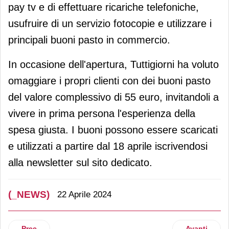
pay tv e di effettuare ricariche telefoniche,
usufruire di un servizio fotocopie e utilizzare i
principali buoni pasto in commercio.
In occasione dell'apertura, Tuttigiorni ha voluto
omaggiare i propri clienti con dei buoni pasto
del valore complessivo di 55 euro, invitandoli a
vivere in prima persona l'esperienza della
spesa giusta. I buoni possono essere scaricati
e utilizzati a partire dal 18 aprile iscrivendosi
alla newsletter sul sito dedicato.
(_NEWS)
22 Aprile 2024
Articolo precedente: Noberasco: sì alla Linea "I Tostati" ri
Articolo suc
Prec
Avanti