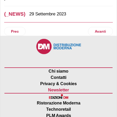
(_NEWS)
29 Settembre 2023
Articolo precedente: Despar Centro-Sud con Komen Italia: 
Articolo succ
Prec
Avanti
Chi siamo
Contatti
Privacy & Cookies
Newsletter
Ristorazione Moderna
Technoretail
PLM Awards