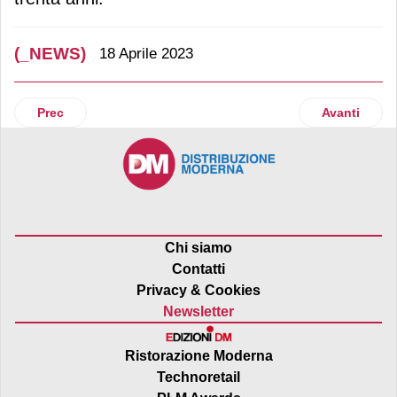
(_NEWS)
18 Aprile 2023
Articolo precedente: Compagnia dei Caraibi: contratto con
Articolo suc
Prec
Avanti
Chi siamo
Contatti
Privacy & Cookies
Newsletter
Ristorazione Moderna
Technoretail