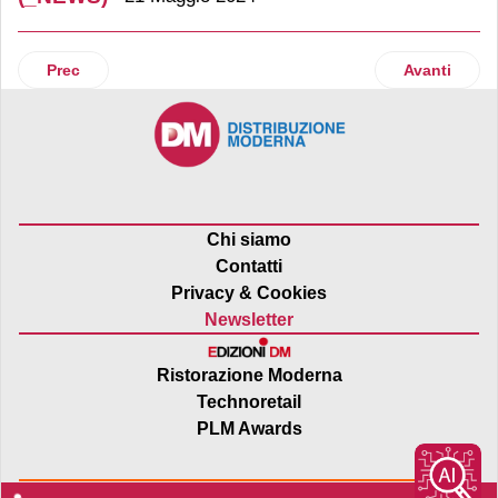
Articolo precedente: Le ultime novità di Nostromo
Articolo suc
Prec
Avanti
Chi siamo
Contatti
Privacy & Cookies
Newsletter
Ristorazione Moderna
Technoretail
PLM Awards