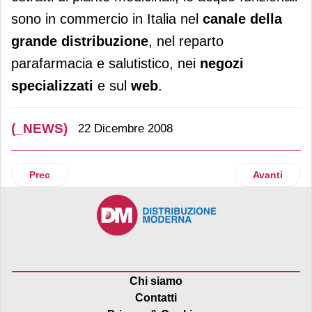
sono in commercio in Italia nel
canale della
grande distribuzione
, nel reparto
parafarmacia e salutistico, nei
negozi
specializzati
e sul
web
.
(_NEWS)
22 Dicembre 2008
Articolo precedente: Campari
Articolo su
Prec
Avanti
Chi siamo
Contatti