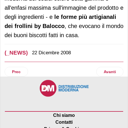
all’enfasi massima sull’immagine del prodotto e
degli ingredienti - e
le forme più artigianali
dei frollini by Balocco
, che evocano il mondo
dei buoni biscotti fatti in casa.
(_NEWS)
22 Dicembre 2008
Articolo precedente: Sorgente Tione
Articolo su
Prec
Avanti
Chi siamo
Contatti