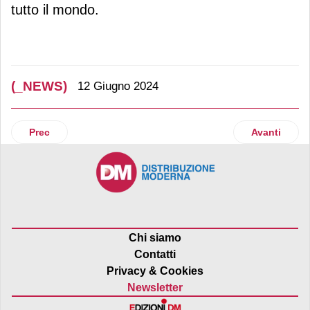
tutto il mondo.
(_NEWS)
12 Giugno 2024
Articolo precedente: SumUp lancia il nuovo Pos Solo Lite
Articolo suc
Prec
Avanti
Chi siamo
Contatti
Privacy & Cookies
Newsletter