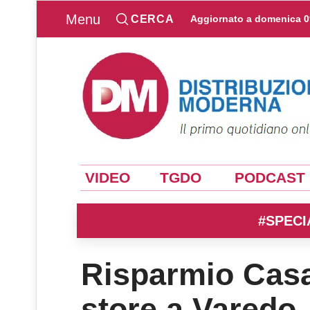
Menu
CERCA
Aggiornato a
domenica 0
VIDEO
TGDO
PODCAST
#SPECI
Risparmio Cas
store a Varedo