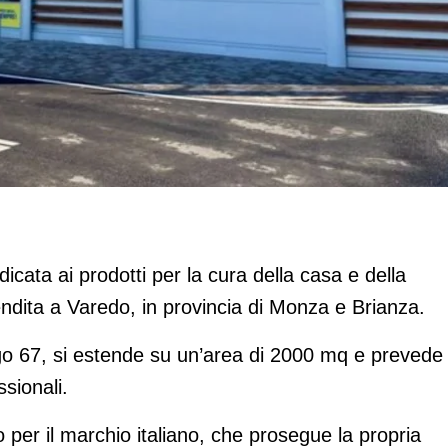
 nuovo store a Varedo
icata ai prodotti per la cura della casa e della
dita a Varedo, in provincia di Monza e Brianza.
ngo 67, si estende su un’area di 2000 mq e prevede
ssionali.
o per il marchio italiano, che prosegue la propria