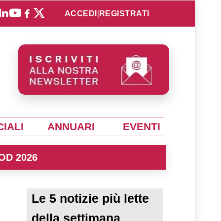
ACCEDI
|
REGISTRATI
IALI
ANNUARI
EVENTI
OD 2026
Le 5 notizie più lette
della settimana