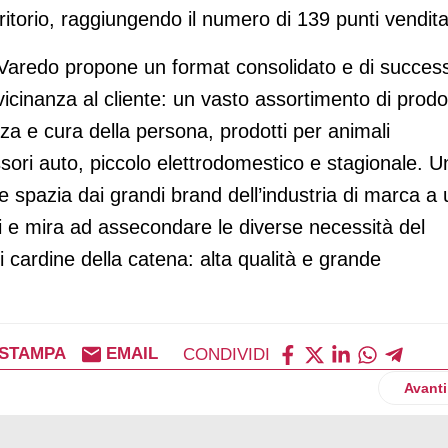
rritorio, raggiungendo il numero di 139 punti vendita
 Varedo propone un format consolidato e di succes
vicinanza al cliente: un vasto assortimento di prodot
zza e cura della persona, prodotti per animali
essori auto, piccolo elettrodomestico e stagionale. U
e spazia dai grandi brand dell’industria di marca a 
i e mira ad assecondare le diverse necessità del
 cardine della catena: alta qualità e grande
STAMPA
EMAIL
CONDIVIDI
arne sintetica
Artico
Avanti