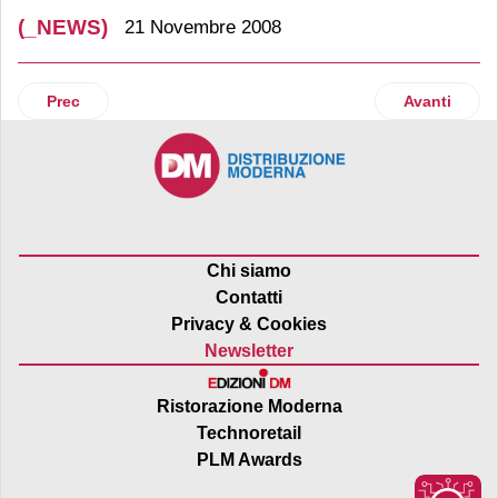
(_NEWS)
21 Novembre 2008
Articolo precedente: Pepsi
Articolo suc
Prec
Avanti
Chi siamo
Contatti
Privacy & Cookies
Newsletter
Ristorazione Moderna
Technoretail
PLM Awards