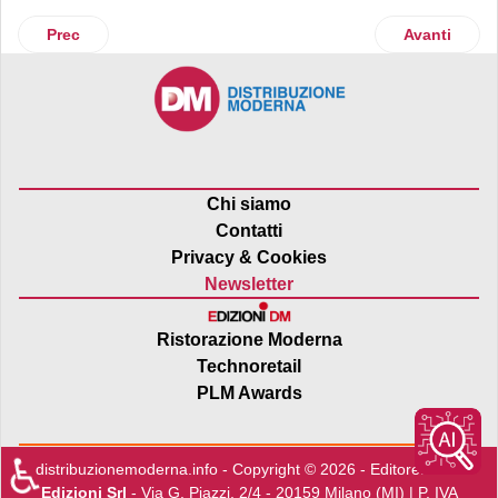
Articolo precedente: Intesa Sanpaolo e Sace a supporto del
Articolo succ
Prec
Avanti
Chi siamo
Contatti
Privacy & Cookies
Newsletter
Ristorazione Moderna
Technoretail
PLM Awards
♿
distribuzionemoderna.info - Copyright © 2026 - Editore:
Edra
Edizioni Srl
- Via G. Piazzi, 2/4 - 20159 Milano (MI) | P. IVA