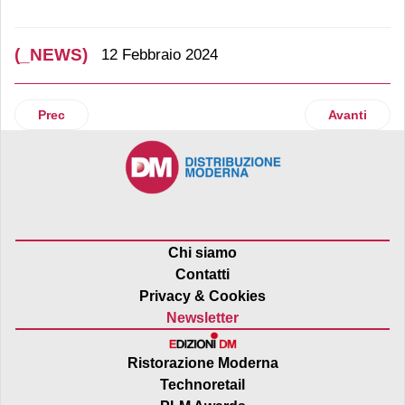
(_NEWS)
12 Febbraio 2024
Articolo precedente: Contenuti digitali, la spesa degli italian
Articolo suc
Prec
Avanti
Chi siamo
Contatti
Privacy & Cookies
Newsletter
Ristorazione Moderna
Technoretail