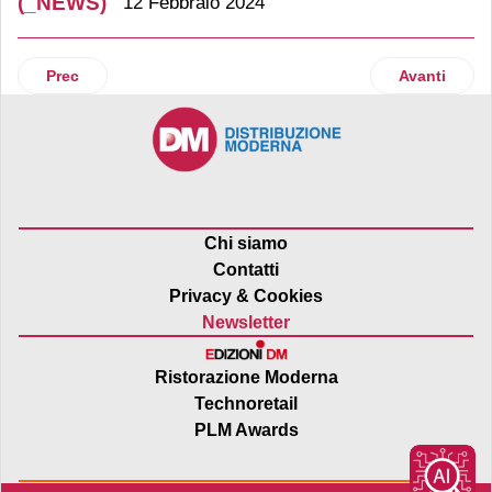
(_NEWS)
12 Febbraio 2024
Articolo precedente: Eurospin si espande in Campania
Articolo suc
Prec
Avanti
Chi siamo
Contatti
Privacy & Cookies
Newsletter
Ristorazione Moderna
Technoretail
PLM Awards