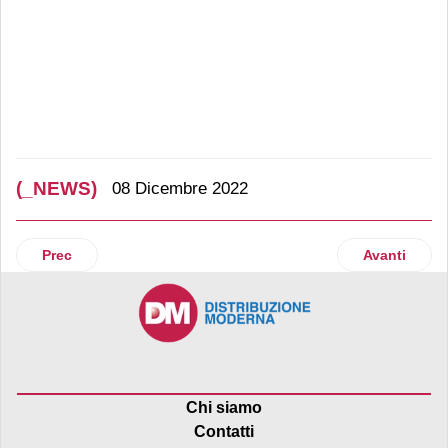
(_NEWS)
08 Dicembre 2022
Articolo precedente: Ice cream alla Nutella. Ferrero acquisis
Articolo suc
Prec
Avanti
Chi siamo
Contatti