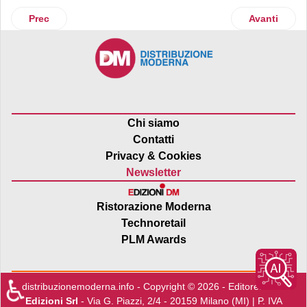
Articolo precedente: Loblaw
Articolo suc
Prec
Avanti
Chi siamo
Contatti
Privacy & Cookies
Newsletter
Ristorazione Moderna
Technoretail
PLM Awards
♿
distribuzionemoderna.info - Copyright © 2026 - Editore:
Edra
Edizioni Srl
- Via G. Piazzi, 2/4 - 20159 Milano (MI) | P. IVA