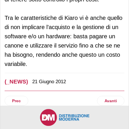
Tra le caratteristiche di Kiaro vi è anche quello
di non implicare l’acquisto e la gestione di un
software e/o un hardware: basta pagare un
canone e utilizzare il servizio fino a che se ne
ha bisogno, rendendo anche questo un costo
variabile.
(_NEWS)
21 Giugno 2012
Articolo precedente: St. Dalfour propone i nuovi topping bi
Articolo succ
Prec
Avanti