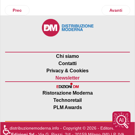
Articolo precedente: Ricola allo Swiss Winter Village di Mil
Articolo suc
Prec
Avanti
Chi siamo
Contatti
Privacy & Cookies
Newsletter
Ristorazione Moderna
Technoretail
PLM Awards
♿
distribuzionemoderna.info - Copyright © 2026 - Editore:
Edra
Edizioni Srl
- Via G. Piazzi, 2/4 - 20159 Milano (MI) | P. IVA