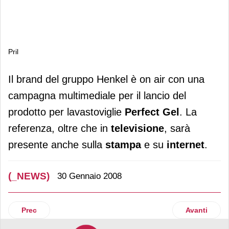
Pril
Pril
Il brand del gruppo Henkel è on air con una
campagna multimediale per il lancio del
prodotto per lavastoviglie
Perfect Gel
. La
referenza, oltre che in
televisione
, sarà
presente anche sulla
stampa
e su
internet
.
(_NEWS)
30 Gennaio 2008
Articolo precedente: Indicod-Ecr
Articolo su
Prec
Avanti