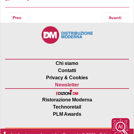
Articolo precedente: Unieuro
Articolo suc
Prec
Avanti
Chi siamo
Contatti
Privacy & Cookies
Newsletter
Ristorazione Moderna
Technoretail
PLM Awards