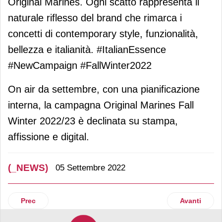
Original Marines. Ogni scatto rappresenta il
naturale riflesso del brand che rimarca i
concetti di contemporary style, funzionalità,
bellezza e italianità. #ItalianEssence
#NewCampaign #FallWinter2022
On air da settembre, con una pianificazione
interna, la campagna Original Marines Fall
Winter 2022/23 è declinata su stampa,
affissione e digital.
(_NEWS)
05 Settembre 2022
Articolo precedente: MartinoRossi porta l’innovazione itali
Articolo suc
Prec
Avanti