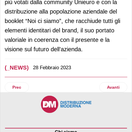
più votati dalla community Unieuro e con la
distribuzione alla popolazione aziendale del
booklet “Noi ci siamo”, che racchiude tutti gli
elementi identitari del brand, il suo portato
valoriale in coerenza con il presente e la
visione sul futuro dell’azienda.
(_NEWS)
28 Febbraio 2023
Articolo precedente: Raben Group ha chiuso il 2022 con un f
Articolo suc
Prec
Avanti