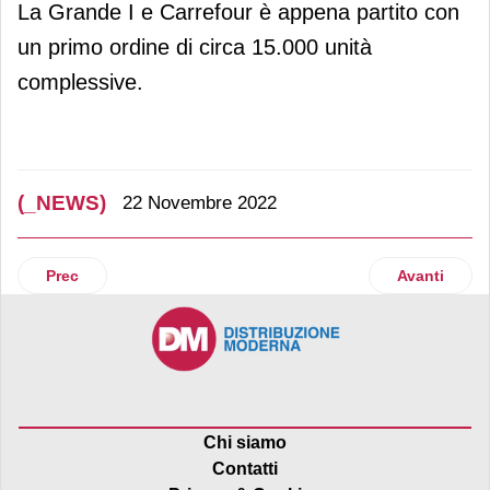
La Grande I e Carrefour è appena partito con
un primo ordine di circa 15.000 unità
complessive.
(_NEWS)
22 Novembre 2022
Articolo precedente: Deliveroo, “hop” arriva a Roma con Ca
Articolo suc
Prec
Avanti
Chi siamo
Contatti