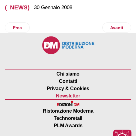
(_NEWS)
30 Gennaio 2008
Articolo precedente: Kraun
Articolo suc
Prec
Avanti
Chi siamo
Contatti
Privacy & Cookies
Newsletter
Ristorazione Moderna
Technoretail
PLM Awards