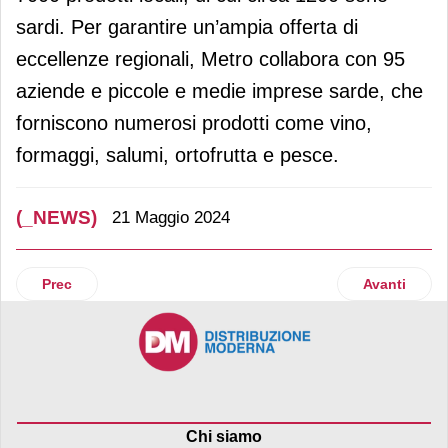
sardi. Per garantire un’ampia offerta di
eccellenze regionali, Metro collabora con 95
aziende e piccole e medie imprese sarde, che
forniscono numerosi prodotti come vino,
formaggi, salumi, ortofrutta e pesce.
(_NEWS)
21 Maggio 2024
Articolo precedente: Leader di sostenibilità: Coop Alleanza 
Articolo suc
Prec
Avanti
Chi siamo